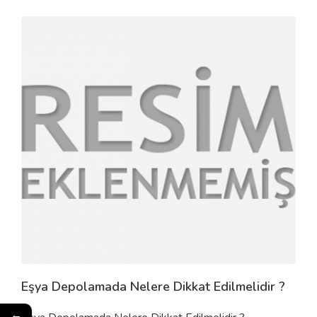
Previous
Next
Eşya Depolamada Nelere Dikkat Edilmelidir ?
←